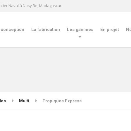
ntier Naval à Nosy Be, Madagascar
 conception
La fabrication
Les gammes
En projet
No
les
Multi
Tropiques Express