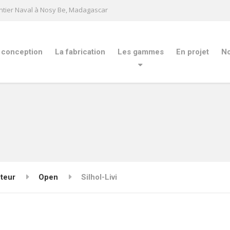
ntier Naval à Nosy Be, Madagascar
 conception
La fabrication
Les gammes
En projet
No
teur
Open
Silhol-Livi