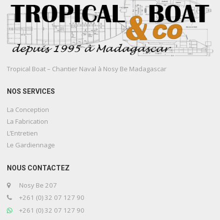
Tropical Boat – Chantier Naval à Nosy Be Madagascar
NOS SERVICES
La Conception
La Fabrication
L’Entretien
Le Gardiennage
NOUS CONTACTEZ
Nosy Be 207
+261 (0) 32 07 127 90
+261 (0) 32 07 127 90